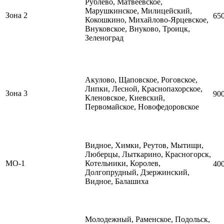
Рублево, Матвеевское,
Марушкинское, Милицейский,
Зона 2
65
Кокошкино,
Михайлово-Ярцевское,
Внуковское, Внуково, Троицк,
Зеленоград
Акулово, Щаповское,
Роговское,
Липки, Лесной, Краснопахорское,
Зона 3
90
Кленовское, Киевский,
Первомайское, Новофедоровское
Видное, Химки, Реутов, Мытищи,
Люберцы, Лыткарино, Красногорск,
МО-1
Котельники, Королев,
40
Долгопрудный, Дзержинский,
Видное, Балашиха
Молодежный, Раменское, Подольск,