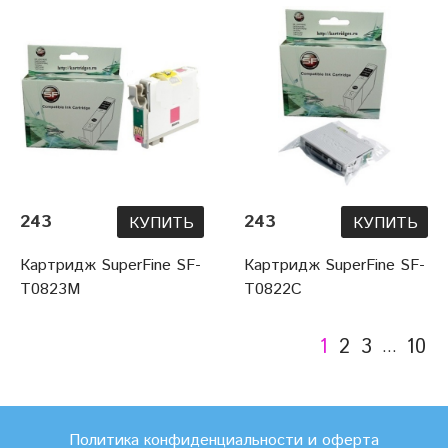
243
243
КУПИТЬ
КУПИТЬ
Картридж SuperFine SF-
Картридж SuperFine SF-
T0823M
T0822C
1
2
3
10
…
Политика конфиденциальности и оферта