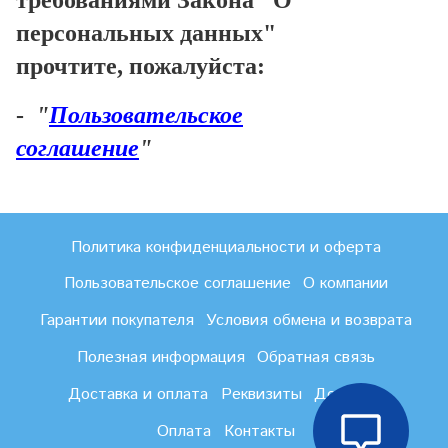
требованиями Закона "О
персональных данных"
прочтите, пожалуйста:
-
"
Пользовательское
соглашение
"
Политика конфиденциальности и оферта
Пользовательское соглашение
О компании
Гарантии покупателя
Условия обмена и возврата
Полезная информация
Обратная связь
Доставка и оплата
Реквизиты
Доставка
Оплата
Контакты