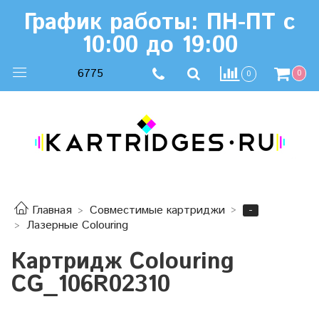
График работы: ПН-ПТ с
10:00 до 19:00
6775
0
0
-
Главная
Совместимые картриджи
Лазерные Colouring
Картридж Colouring
CG_106R02310