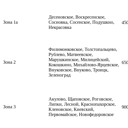
Десеновское, Воскресенское,
Зона 1а
Сосновка, Сосенское, Подушкно,
45
Некрасовка
Филимонковское, Толстопальцево,
Рублево, Матвеевское,
Марушкинское, Милицейский,
Зона 2
65
Кокошкино,
Михайлово-Ярцевское,
Внуковское, Внуково, Троицк,
Зеленоград
Акулово, Щаповское,
Роговское,
Липки, Лесной, Краснопахорское,
Зона 3
90
Кленовское, Киевский,
Первомайское, Новофедоровское