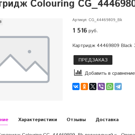
тридж Colouring CG_444698
Артикул:
CG_44469809_Bk
з
1 516
руб.
Картридж 44469809 Black 3
ПРЕДЗАКАЗ
Добавить в сравнение
ние
Характеристики
Отзывы
Доставка