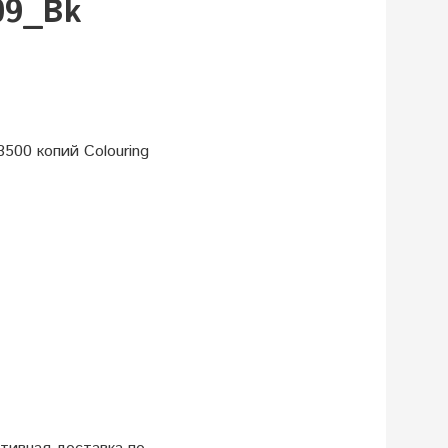
09_Bk
500 копий Colouring