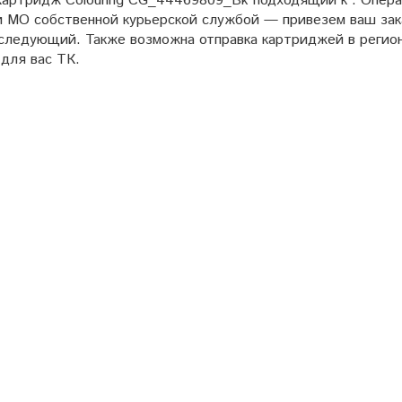
Картридж Colouring CG_44469809_Bk подходящий к . Опера
и МО собственной курьерской службой — привезем ваш зак
 следующий. Также возможна отправка картриджей в реги
для вас ТК.