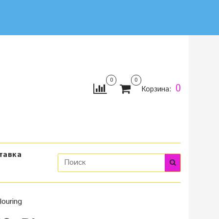
0
0
0
Корзина:
тавка
ouring