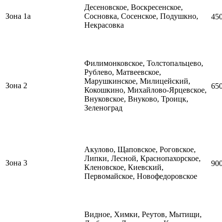
Десеновское, Воскресенское,
Зона 1а
Сосновка, Сосенское, Подушкно,
45
Некрасовка
Филимонковское, Толстопальцево,
Рублево, Матвеевское,
Марушкинское, Милицейский,
Зона 2
65
Кокошкино,
Михайлово-Ярцевское,
Внуковское, Внуково, Троицк,
Зеленоград
Акулово, Щаповское,
Роговское,
Липки, Лесной, Краснопахорское,
Зона 3
90
Кленовское, Киевский,
Первомайское, Новофедоровское
Видное, Химки, Реутов, Мытищи,