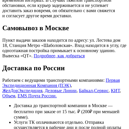
временной интервал. В случаях тяжёлой транспортной
обстановки, если курьер задерживается и не успевает
доставить заказ вовремя, он обязательно с вами свяжется
и согласует другое время доставки.
Самовывоз в Москве
Пункт выдачи заказов находится по адресу: ул. Лестева дом
18, Станция Метро «Шаболовская». Вход находится в углу, где
одноэтажная постройка примыкает к основному зданию.
Вывеска «QT».
Подробнее, как добраться
Доставка по России
Работаем с ведущими транспортными компаниями:
Первая
Экспедиционная Компания (ПЭК)
,
ЖелДорЭкспедиция
,
Деловые Линии
,
Байкал-Сервис
,
КИТ
,
Объем
,
EMS Почта России.
Доставка до транспортной компании в Москве —
бесплатно при заказе от 15 тыс. ₽ (200₽ при меньшей
сумме).
Услуги ТК оплачиваются отдельно. Отправка
осуществляется в рабочие дни и после полной оплаты