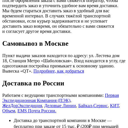
После оформления заказа с вами свяжется оператор, чтобы
подтвердить заказ и уточнить удобное вам время доставки.
Мы будем стараться доставить заказ в удобный для вас
временной интервал. В случаях тяжёлой транспортной
обстановки, если курьер задерживается и не успевает
доставить заказ вовремя, он обязательно с вами свяжется
и согласует другое время доставки.
Самовывоз в Москве
Пункт выдачи заказов находится по адресу: ул. Лестева дом
18, Станция Метро «Шаболовская». Вход находится в углу, где
одноэтажная постройка примыкает к основному зданию.
Вывеска «QT».
Подробнее, как добраться
Доставка по России
Работаем с ведущими транспортными компаниями:
Первая
Экспедиционная Компания (ПЭК)
,
ЖелДорЭкспедиция
,
Деловые Линии
,
Байкал-Сервис
,
КИТ
,
Объем
,
EMS Почта России.
Доставка до транспортной компании в Москве —
бесплатно при заказе от 15 тыс. ₽ (200₽ при меньшей