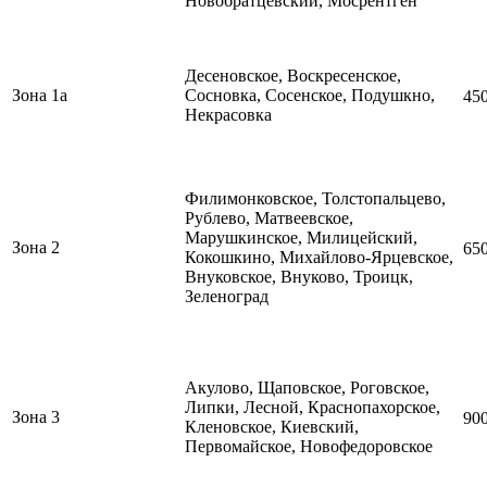
Новобратцевский, Мосрентген
Десеновское, Воскресенское,
Зона 1а
Сосновка, Сосенское, Подушкно,
45
Некрасовка
Филимонковское, Толстопальцево,
Рублево, Матвеевское,
Марушкинское, Милицейский,
Зона 2
65
Кокошкино,
Михайлово-Ярцевское,
Внуковское, Внуково, Троицк,
Зеленоград
Акулово, Щаповское,
Роговское,
Липки, Лесной, Краснопахорское,
Зона 3
90
Кленовское, Киевский,
Первомайское, Новофедоровское