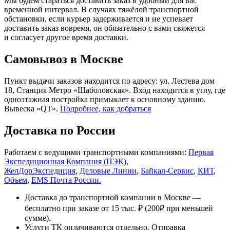
Мы будем стараться доставить заказ в удобный для вас
временной интервал. В случаях тяжёлой транспортной
обстановки, если курьер задерживается и не успевает
доставить заказ вовремя, он обязательно с вами свяжется
и согласует другое время доставки.
Самовывоз в Москве
Пункт выдачи заказов находится по адресу: ул. Лестева дом
18, Станция Метро «Шаболовская». Вход находится в углу, где
одноэтажная постройка примыкает к основному зданию.
Вывеска «QT».
Подробнее, как добраться
Доставка по России
Работаем с ведущими транспортными компаниями:
Первая
Экспедиционная Компания (ПЭК)
,
ЖелДорЭкспедиция
,
Деловые Линии
,
Байкал-Сервис
,
КИТ
,
Объем
,
EMS Почта России.
Доставка до транспортной компании в Москве —
бесплатно при заказе от 15 тыс. ₽ (200₽ при меньшей
сумме).
Услуги ТК оплачиваются отдельно. Отправка