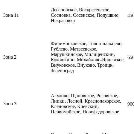
Десеновское, Воскресенское,
Зона 1а
Сосновка, Сосенское, Подушкно,
45
Некрасовка
Филимонковское, Толстопальцево,
Рублево, Матвеевское,
Марушкинское, Милицейский,
Зона 2
65
Кокошкино,
Михайлово-Ярцевское,
Внуковское, Внуково, Троицк,
Зеленоград
Акулово, Щаповское,
Роговское,
Липки, Лесной, Краснопахорское,
Зона 3
90
Кленовское, Киевский,
Первомайское, Новофедоровское