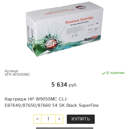
Артикул:
В наличии
SFR-W9050MC
5 634
руб.
Картридж HP W9050MC CLJ-
E87640/87650/87660 54.5K Black SuperFine
КУПИТЬ