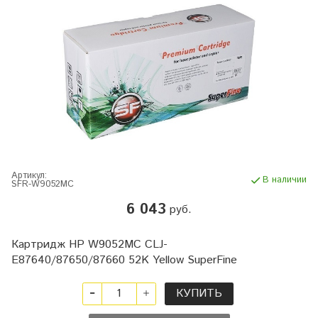
Артикул:
В наличии
SFR-W9052MC
6 043
руб.
Картридж HP W9052MC CLJ-
E87640/87650/87660 52K Yellow SuperFine
КУПИТЬ