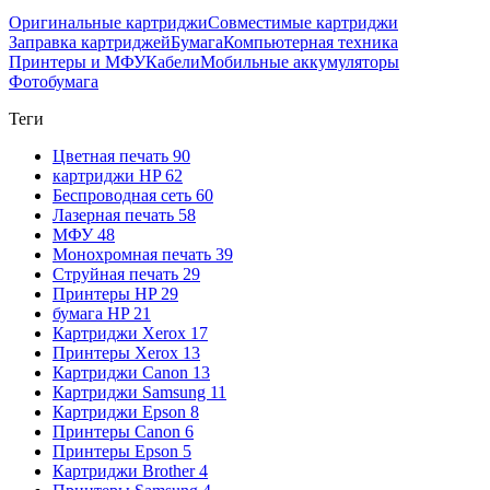
Оригинальные картриджи
Совместимые картриджи
Заправка картриджей
Бумага
Компьютерная техника
Принтеры и МФУ
Кабели
Мобильные аккумуляторы
Фотобумага
Теги
Цветная печать
90
картриджи HP
62
Беспроводная сеть
60
Лазерная печать
58
МФУ
48
Монохромная печать
39
Струйная печать
29
Принтеры HP
29
бумага HP
21
Картриджи Xerox
17
Принтеры Xerox
13
Картриджи Canon
13
Картриджи Samsung
11
Картриджи Epson
8
Принтеры Canon
6
Принтеры Epson
5
Картриджи Brother
4