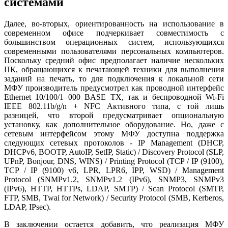
системами
Далее, во-вторых, ориентированность на использование в
современном офисе подчеркивает совместимость с
большинством операционных систем, использующихся
современными пользователями персональных компьютеров.
Поскольку средний офис предполагает наличие нескольких
ПК, обращающихся к печатающей техники для выполнения
заданий на печать, то для подключения к локальной сети
МФУ производитель предусмотрел как проводной интерфейс
Ethernet 10/100/1 000 BASE TX, так и беспроводной Wi-Fi
IEEE 802.11b/g/n + NFC Активного типа, с той лишь
разницей, что второй предусматривает опциональную
установку, как дополнительное оборудование. Но, даже с
сетевым интерфейсом этому МФУ доступна поддержка
следующих сетевых протоколов - IP Management (DHCP,
DHCPv6, BOOTP, AutoIP, SetIP, Static) / Discovery Protocol (SLP,
UPnP, Bonjour, DNS, WINS) / Printing Protocol (TCP / IP (9100),
TCP / IP (9100) v6, LPR, LPR6, IPP, WSD) / Management
Protocol (SNMPv1.2, SNMPv1.2 (IPv6), SNMP3, SNMPv3
(IPv6), HTTP, HTTPs, LDAP, SMTP) / Scan Protocol (SMTP,
FTP, SMB, Twai for Network) / Security Protocol (SMB, Kerberos,
LDAP, IPsec).
В заключении остается добавить, что реализация МФУ