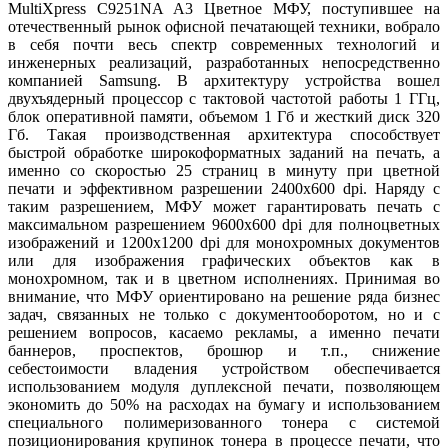
MultiXpress C9251NA A3 Цветное МФУ, поступившее на
отечественный рынок офисной печатающей техники, вобрало
в себя почти весь спектр современных технологий и
инженерных реализаций, разработанных непосредственно
компанией Samsung. В архитектуру устройства вошел
двухъядерный процессор с тактовой частотой работы 1 ГГц,
блок оперативной памяти, объемом 1 Гб и жесткий диск 320
Гб. Такая производственная архитектура способствует
быстрой обработке широкоформатных заданий на печать, а
именно со скоростью 25 страниц в минуту при цветной
печати и эффективном разрешении 2400х600 dpi. Наряду с
таким разрешением, МФУ может гарантировать печать с
максимальном разрешением 9600х600 dpi для полноцветных
изображений и 1200х1200 dpi для монохромных документов
или для изображения графических объектов как в
монохромном, так и в цветном исполнениях. Принимая во
внимание, что МФУ ориентировано на решение ряда бизнес
задач, связанных не только с документооборотом, но и с
решением вопросов, касаемо рекламы, а именно печати
баннеров, проспектов, брошюр и т.п., снижение
себестоимости владения устройством обеспечивается
использованием модуля дуплексной печати, позволяющем
экономить до 50% на расходах на бумагу и использованием
специального полимеризованного тонера с системой
позиционирования крупинок тонера в процессе печати, что